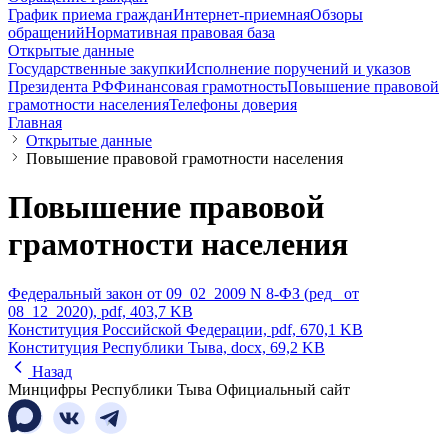
График приема граждан
Интернет-приемная
Обзоры
обращений
Нормативная правовая база
Открытые данные
Государственные закупки
Исполнение поручений и указов
Президента РФ
Финансовая грамотность
Повышение правовой
грамотности населения
Телефоны доверия
Главная
Открытые данные
Повышение правовой грамотности населения
Повышение правовой
грамотности населения
Федеральный закон от 09_02_2009 N 8-ФЗ (ред_ от
08_12_2020),
pdf, 403,7 KB
Конституция Российской Федерации,
pdf, 670,1 KB
Конституция Республики Тыва,
docx, 69,2 KB
Назад
Минцифры Республики Тыва
Официальный сайт