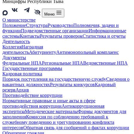
Минцифры Республики Тыва
Меню
О министерстве
Положение
Структура
Руководство
Полномочия, задачи и
функции
Подведомственные организации
Информационные
системы
Контакты
Результаты проверок
Статистика и отчеты
Деятельность
Коллегия
Наградная
деятельность
Абитуриенту
Антимонопольный комплаенс
Документы
Федеральные НПА
Региональные НПА
Ведомственные НПА
Государственные программы
Кадровая политика
Порядок поступления на государственную службу
Сведения о
вакантных должностях
Результаты конкурсов
Кадровый
резерв
Архив
Противодействие коррупции
Нормативные правовые и иные акты в сфере
противодействия коррупции
Антикоррупционная
экспертиза
Методические материалы
Формы документов для
заполнения
Комиссия по соблюдению требований к
служебному поведению и урегулированию конфликта
интересов
Обратная связь для сообщений о фактах коррупции
Обращение граждан