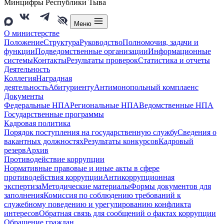
Минцифры Республики Тыва
Меню
О министерстве
Положение
Структура
Руководство
Полномочия, задачи и
функции
Подведомственные организации
Информационные
системы
Контакты
Результаты проверок
Статистика и отчеты
Деятельность
Коллегия
Наградная
деятельность
Абитуриенту
Антимонопольный комплаенс
Документы
Федеральные НПА
Региональные НПА
Ведомственные НПА
Государственные программы
Кадровая политика
Порядок поступления на государственную службу
Сведения о
вакантных должностях
Результаты конкурсов
Кадровый
резерв
Архив
Противодействие коррупции
Нормативные правовые и иные акты в сфере
противодействия коррупции
Антикоррупционная
экспертиза
Методические материалы
Формы документов для
заполнения
Комиссия по соблюдению требований к
служебному поведению и урегулированию конфликта
интересов
Обратная связь для сообщений о фактах коррупции
Обращение граждан