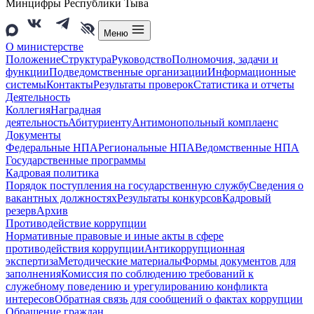
Минцифры Республики Тыва
Меню
О министерстве
Положение
Структура
Руководство
Полномочия, задачи и
функции
Подведомственные организации
Информационные
системы
Контакты
Результаты проверок
Статистика и отчеты
Деятельность
Коллегия
Наградная
деятельность
Абитуриенту
Антимонопольный комплаенс
Документы
Федеральные НПА
Региональные НПА
Ведомственные НПА
Государственные программы
Кадровая политика
Порядок поступления на государственную службу
Сведения о
вакантных должностях
Результаты конкурсов
Кадровый
резерв
Архив
Противодействие коррупции
Нормативные правовые и иные акты в сфере
противодействия коррупции
Антикоррупционная
экспертиза
Методические материалы
Формы документов для
заполнения
Комиссия по соблюдению требований к
служебному поведению и урегулированию конфликта
интересов
Обратная связь для сообщений о фактах коррупции
Обращение граждан