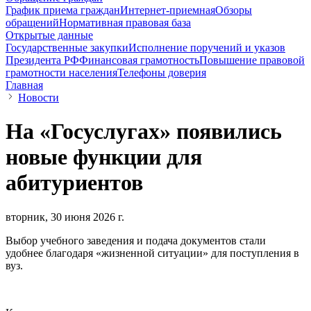
График приема граждан
Интернет-приемная
Обзоры
обращений
Нормативная правовая база
Открытые данные
Государственные закупки
Исполнение поручений и указов
Президента РФ
Финансовая грамотность
Повышение правовой
грамотности населения
Телефоны доверия
Главная
Новости
На «Госуслугах» появились
новые функции для
абитуриентов
вторник, 30 июня 2026 г.
Выбор учебного заведения и подача документов стали
удобнее благодаря «жизненной ситуации» для поступления в
вуз.