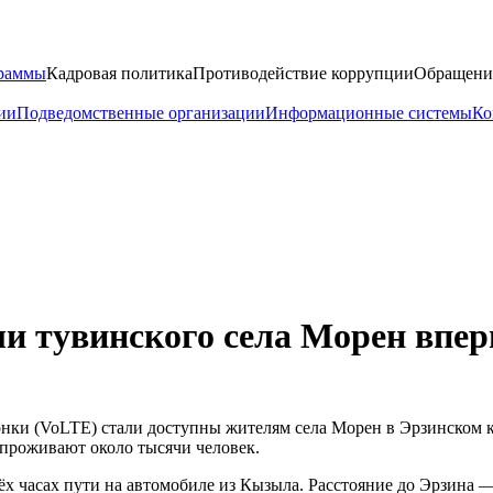
граммы
Кадровая политика
Противодействие коррупции
Обращени
ии
Подведомственные организации
Информационные системы
Ко
ели тувинского села Морен вп
онки (VoLTE) стали доступны жителям села Морен в Эрзинском 
 проживают около тысячи человек.
х часах пути на автомобиле из Кызыла. Расстояние до Эрзина —