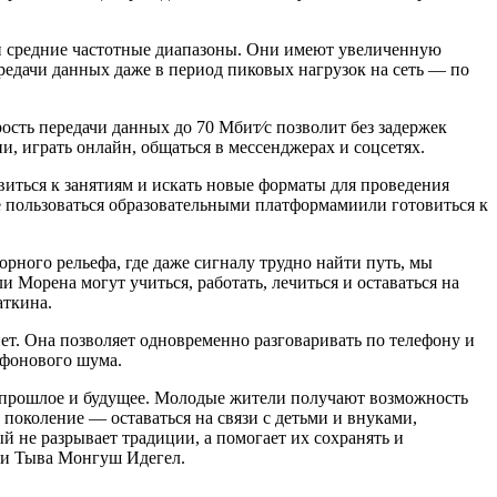
 и средние частотные диапазоны. Они имеют увеличенную
редачи данных даже в период пиковых нагрузок на сеть — по
ость передачи данных до 70 Мбит⁄с позволит без задержек
, играть онлайн, общаться в мессенджерах и соцсетях.
виться к занятиям и искать новые форматы для проведения
 пользоваться образовательными платформамиили готовиться к
рного рельефа, где даже сигналу трудно найти путь, мы
Морена могут учиться, работать, лечиться и оставаться на
аткина.
т. Она позволяет одновременно разговаривать по телефону и
 фонового шума.
яя прошлое и будущее. Молодые жители получают возможность
поколение — оставаться на связи с детьми и внуками,
й не разрывает традиции, а помогает их сохранять и
ки Тыва Монгуш Идегел.