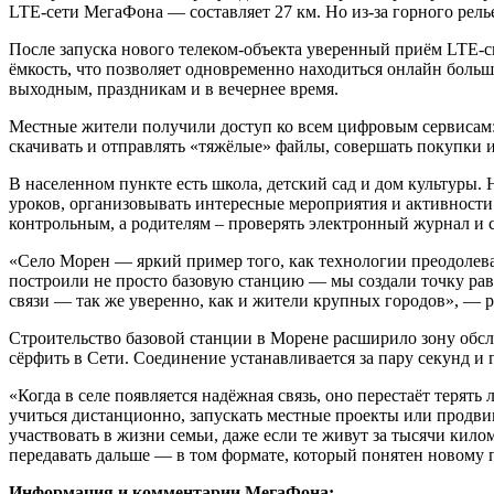
LTE‑сети МегаФона — составляет 27 км. Но из‑за горного рель
После запуска нового телеком-объекта уверенный приём LTE‑с
ёмкость, что позволяет одновременно находиться онлайн больш
выходным, праздникам и в вечернее время.
Местные жители получили доступ ко всем цифровым сервисам: 
скачивать и отправлять «тяжёлые» файлы, совершать покупки и
В населенном пункте есть школа, детский сад и дом культуры.
уроков, организовывать интересные мероприятия и активност
контрольным, а родителям – проверять электронный журнал и с
«Село Морен — яркий пример того, как технологии преодолеваю
построили не просто базовую станцию — мы создали точку равн
связи — так же уверенно, как и жители крупных городов», — 
Строительство базовой станции в Морене расширило зону обс
сёрфить в Сети. Соединение устанавливается за пару секунд и
«Когда в селе появляется надёжная связь, оно перестаёт теря
учиться дистанционно, запускать местные проекты или продвиг
участвовать в жизни семьи, даже если те живут за тысячи кило
передавать дальше — в том формате, который понятен новому
Информация и комментарии МегаФона: