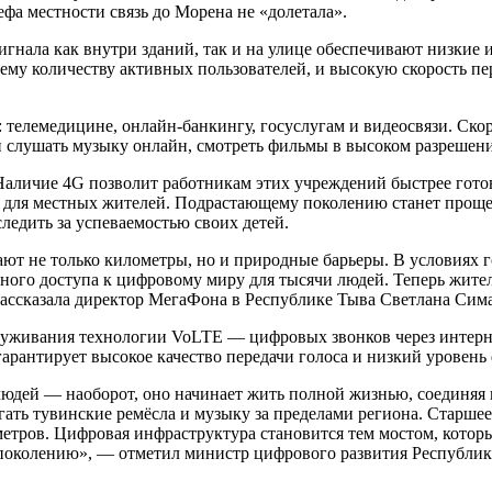
ефа местности связь до Морена не «долетала».
игнала как внутри зданий, так и на улице обеспечивают низкие
ему количеству активных пользователей, и высокую скорость пе
телемедицине, онлайн-банкингу, госуслугам и видеосвязи. Скор
 слушать музыку онлайн, смотреть фильмы в высоком разрешении
 Наличие 4G позволит работникам этих учреждений быстрее гото
и для местных жителей. Подрастающему поколению станет проще
ледить за успеваемостью своих детей.
т не только километры, но и природные барьеры. В условиях го
ого доступа к цифровому миру для тысячи людей. Теперь жители 
рассказала директор МегаФона в Республике Тыва Светлана Сим
луживания технологии VoLTE — цифровых звонков через интерне
 гарантирует высокое качество передачи голоса и низкий уровень
ть людей — наоборот, оно начинает жить полной жизнью, соедин
ать тувинские ремёсла и музыку за пределами региона. Старшее 
метров. Цифровая инфраструктура становится тем мостом, которы
 поколению», — отметил министр цифрового развития Республи