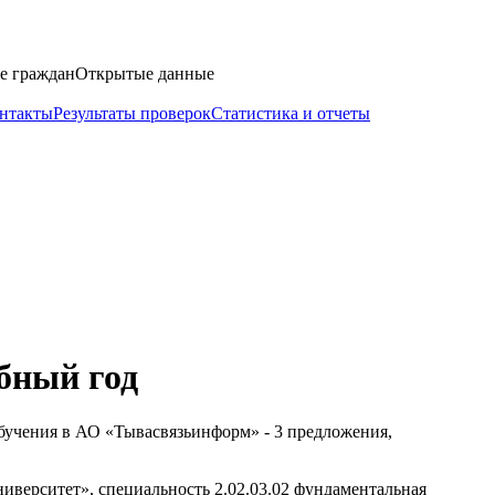
е граждан
Открытые данные
нтакты
Результаты проверок
Статистика и отчеты
бный год
обучения в АО «Тывасвязьинформ» - 3 предложения,
иверситет», специальность 2.02.03.02 фундаментальная