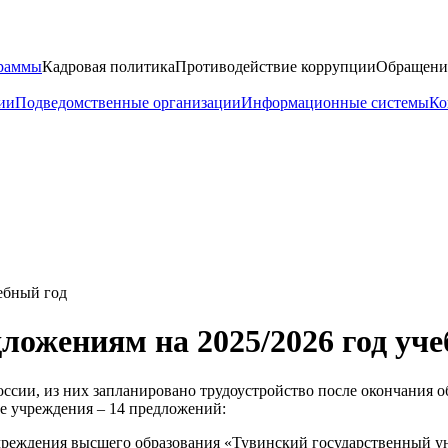
граммы
Кадровая политика
Противодействие коррупции
Обращени
ии
Подведомственные организации
Информационные системы
Ко
ебный год
ожениям на 2025/2026 год уче
оссии, из них запланировано трудоустройство после окончания 
е учреждения – 14 предложений:
чреждения высшего образования «Тувинский государственный ун